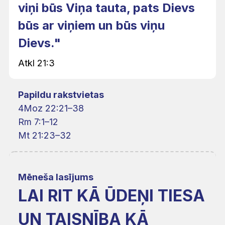
viņi būs Viņa tauta, pats Dievs
būs ar viņiem un būs viņu
Dievs."
Atkl 21:3
Papildu rakstvietas
4Moz 22:21–38
Rm 7:1–12
Mt 21:23–32
Mēneša lasījums
LAI RIT KĀ ŪDEŅI TIESA
UN TAISNĪBA KĀ