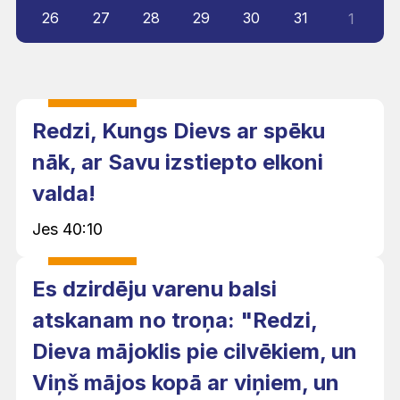
26
27
28
29
30
31
1
Redzi, Kungs Dievs ar spēku
nāk, ar Savu izstiepto elkoni
valda!
Jes 40:10
Es dzirdēju varenu balsi
atskanam no troņa: "Redzi,
Dieva mājoklis pie cilvēkiem, un
Viņš mājos kopā ar viņiem, un