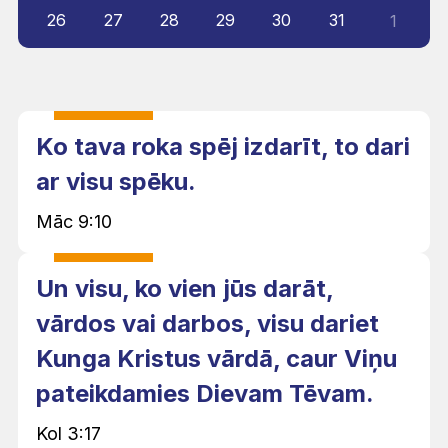
26
27
28
29
30
31
1
Ko tava roka spēj izdarīt, to dari
ar visu spēku.
Māc 9:10
Un visu, ko vien jūs darāt,
vārdos vai darbos, visu dariet
Kunga Kristus vārdā, caur Viņu
pateikdamies Dievam Tēvam.
Kol 3:17