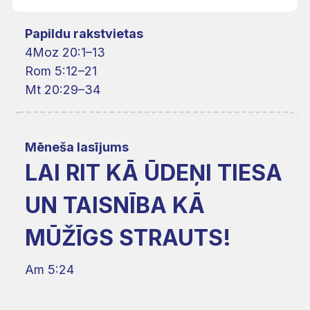
Papildu rakstvietas
4Moz 20:1–13
Rom 5:12–21
Mt 20:29–34
Mēneša lasījums
LAI RIT KĀ ŪDEŅI TIESA
UN TAISNĪBA KĀ
MŪŽĪGS STRAUTS!
Am 5:24