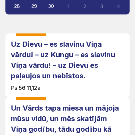
28
29
30
1
2
3
4
Uz Dievu – es slavinu Viņa
vārdu! – uz Kungu – es slavinu
Viņa vārdu! – uz Dievu es
paļaujos un nebīstos.
Ps 56:11,12a
Un Vārds tapa miesa un mājoja
mūsu vidū, un mēs skatījām
Viņa godību, tādu godību kā