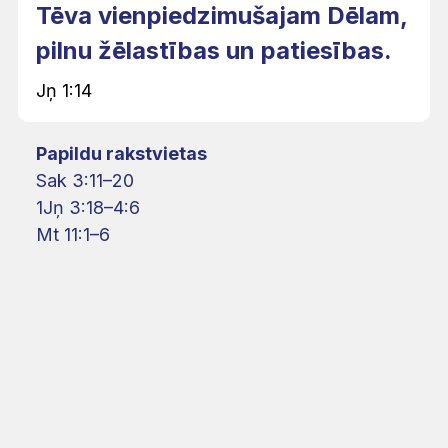
Tēva vienpiedzimušajam Dēlam,
pilnu žēlastības un patiesības.
Jņ 1:14
Papildu rakstvietas
Sak 3:11–20
1Jņ 3:18–4:6
Mt 11:1–6