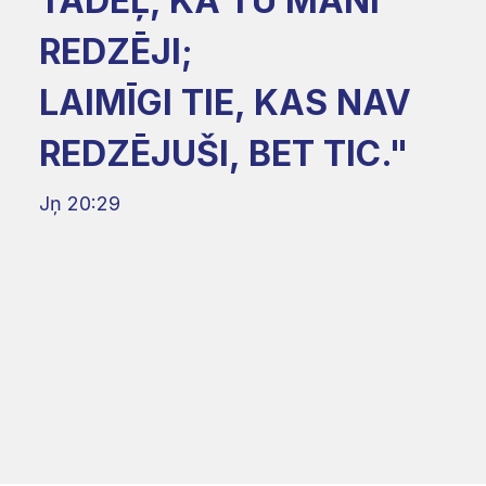
TĀDĒĻ, KA TU MANI
REDZĒJI;
LAIMĪGI TIE, KAS NAV
REDZĒJUŠI, BET TIC."
Jņ 20:29