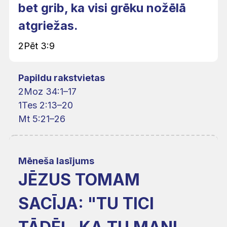
bet grib, ka visi grēku nožēlā
atgriežas.
2Pēt 3:9
Papildu rakstvietas
2Moz 34:1–17
1Tes 2:13–20
Mt 5:21–26
Mēneša lasījums
JĒZUS TOMAM
SACĪJA: "TU TICI