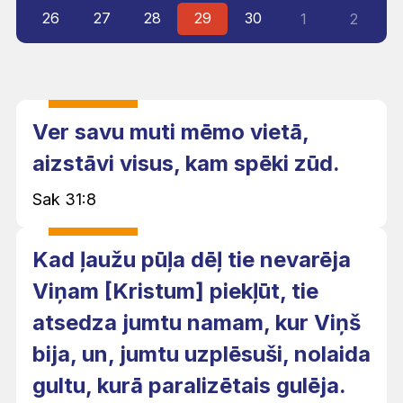
26
27
28
29
30
1
2
Ver savu muti mēmo vietā,
aizstāvi visus, kam spēki zūd.
Sak 31:8
Kad ļaužu pūļa dēļ tie nevarēja
Viņam [Kristum] piekļūt, tie
atsedza jumtu namam, kur Viņš
bija, un, jumtu uzplēsuši, nolaida
gultu, kurā paralizētais gulēja.