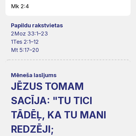
Mk 2:4
Papildu rakstvietas
2Moz 33:1–23
1Tes 2:1–12
Mt 5:17–20
Mēneša lasījums
JĒZUS TOMAM
SACĪJA: "TU TICI
TĀDĒĻ, KA TU MANI
REDZĒJI;