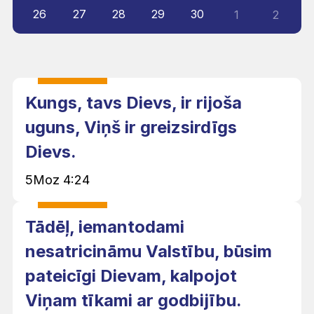
26
27
28
29
30
1
2
Kungs, tavs Dievs, ir rijoša
uguns, Viņš ir greizsirdīgs
Dievs.
5Moz 4:24
Tādēļ, iemantodami
nesatricināmu Valstību, būsim
pateicīgi Dievam, kalpojot
Viņam tīkami ar godbijību.