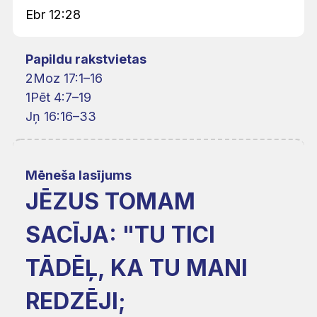
Ebr 12:28
Papildu rakstvietas
2Moz 17:1–16
1Pēt 4:7–19
Jņ 16:16–33
Mēneša lasījums
JĒZUS TOMAM
SACĪJA: "TU TICI
TĀDĒĻ, KA TU MANI
REDZĒJI;