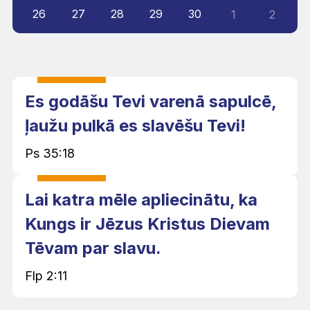
26
27
28
29
30
1
2
Es godāšu Tevi varenā sapulcē,
ļaužu pulkā es slavēšu Tevi!
Ps 35:18
Lai katra mēle apliecinātu, ka
Kungs ir Jēzus Kristus Dievam
Tēvam par slavu.
Flp 2:11