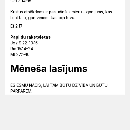
Cef 3:14–15
Kristus atnākdams ir pasludinājis mieru – gan jums, kas
bijāt tālu, gan viņiem, kas bija tuvu.
Ef 2:17
Papildu rakstvietas
Joz 9:22–10:15
Rm 15:14–24
Mt 27:1–10
Mēneša lasījums
ES ESMU NĀCIS, LAI TĀM BŪTU DZĪVĪBA UN BŪTU
PĀRPĀRĒM.
Jņ 10:10
Lasījumu kalendārs