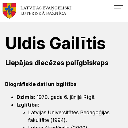
Uldis Gailītis
Liepājas diecēzes palīgbīskaps
Biogrāfiskie dati un izglītība
Dzimis:
1970. gada 6. jūnijā Rīgā.
Izglītība:
Latvijas Universitātes Pedagoģijas
fakultāte (1994).
Lutera Akadēmija (2000).