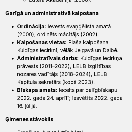
Garīgā un administratīvā kalpošana
Ordinācija:
Ievests evaņģēlista amatā
(2000), ordinēts mācītājs (2002).
Kalpošanas vietas:
Plaša kalpošana
Kuldīgas iecirknī, vēlāk Jelgavā un Dalbē.
Administratīvais darbs:
Kuldīgas iecirkņa
prāvests (2011–2022), LELB Izglītības
nozares vadītājs (2018–2024), LELB
Kapitula sekretārs (kopš 2023).
Bīskapa amats:
Iecelts par palīgbīskapu
2022. gada 24. aprīlī; iesvētīts 2022. gada
16. jūlijā.
Ģimenes stāvoklis