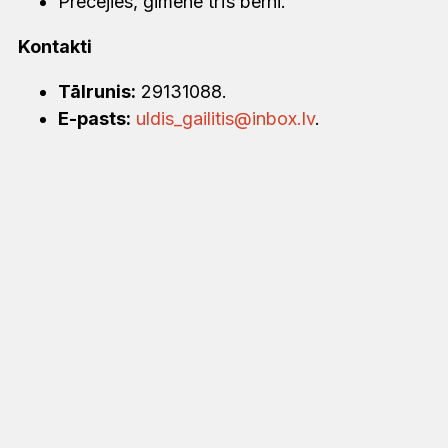
Precējies, ģimenē trīs bērni.
Kontakti
Tālrunis:
29131088.
E-pasts:
uldis_gailitis@inbox.lv
.