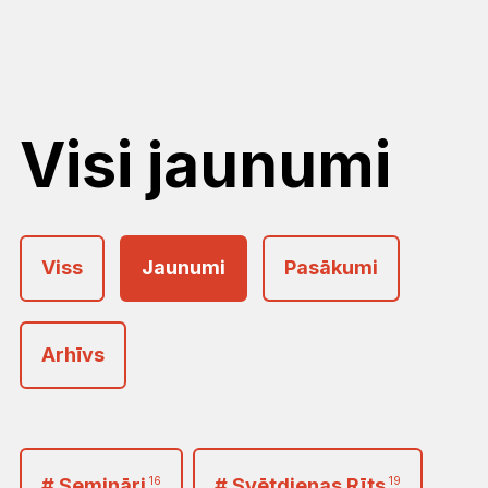
Visi jaunumi
Viss
Jaunumi
Pasākumi
Arhīvs
2026
<
>
Janvāris
Februāris
Marts
# Semināri
16
# Svētdienas Rīts
19