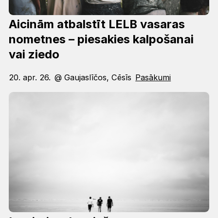
Aicinām atbalstīt LELB vasaras
nometnes – piesakies kalpošanai
vai ziedo
20. apr. 26.
@ Gaujaslīčos, Cēsīs
Pasākumi