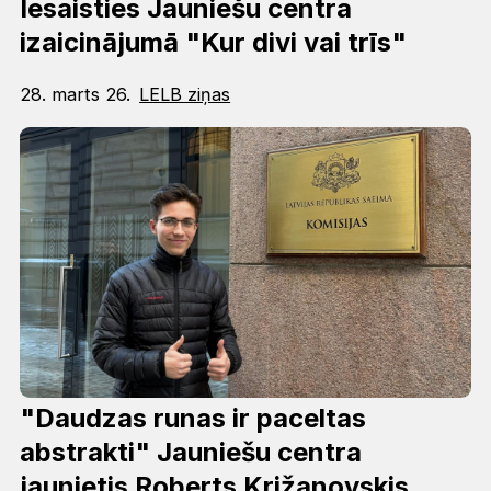
Iesaisties Jauniešu centra
izaicinājumā "Kur divi vai trīs"
28. marts 26.
LELB ziņas
"Daudzas runas ir paceltas
abstrakti" Jauniešu centra
jaunietis Roberts Križanovskis