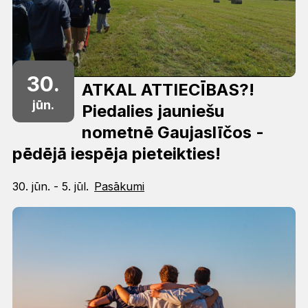
30.
ATKAL ATTIECĪBAS?!
jūn.
Piedalies jauniešu
nometnē Gaujaslīčos -
pēdējā iespēja pieteikties!
30. jūn. - 5. jūl.
Pasākumi