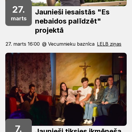
27.
Jaunieši iesaistās "Es
marts
nebaidos palīdzēt"
projektā
27. marts 16:00
@ Vecumnieku baznīca
LELB ziņas
7.
Jaunieši tiksies ikmēneša