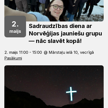
2.
Sadraudzības diena ar
maijs
Norvēģijas jauniešu grupu
— nāc slavēt kopā!
2. maijs 11:00 - 15:00
@ Mārstaļu ielā 10, vecrīgā
Pasākumi