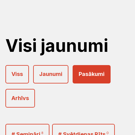
Visi jaunumi
Viss
Jaunumi
Pasākumi
Arhīvs
2026
<
>
Janvāris
Februāris
Marts
# Semināri
8
# Svētdienas Rīts
0