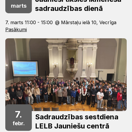
marts
sadraudzības dienā
7. marts 11:00 - 15:00
@ Mārstaļu ielā 10, Vecrīga
Pasākumi
7.
Sadraudzības sestdiena
febr.
LELB Jauniešu centrā