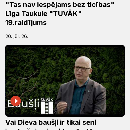
"Tas nav iespējams bez ticības"
Līga Taukule "TUVĀK"
19.raidījums
20. jūl. 26.
Vai Dieva baušļi ir tikai seni