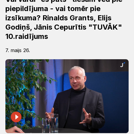
piepildījuma - vai tomēr pie
izsīkuma? Rinalds Grants, Elijs
Godiņš, Jānis Cepurītis "TUVĀK"
10.raidījums
7. maijs 26.