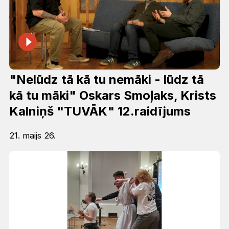
"Nelūdz tā kā tu nemāki - lūdz tā
kā tu māki" Oskars Smoļaks, Krists
Kalniņš "TUVĀK" 12.raidījums
21. maijs 26.