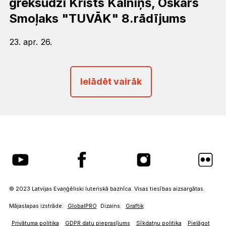
grēksūdzi Krists Kalniņš, Oskars
Smoļaks "TUVĀK" 8.rādījums
23. apr. 26.
Ielādēt vairāk
© 2023 Latvijas Evaņģēliski luteriskā baznīca. Visas tiesības aizsargātas.
Mājaslapas izstrāde:
GlobalPRO
Dizains:
Graftik
Privātuma politika
GDPR datu pieprasījums
Sīkdatņu politika
Pielāgot