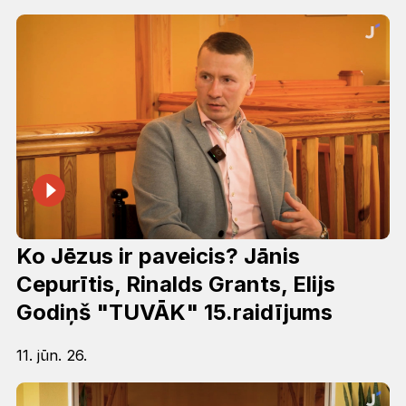
Ko Jēzus ir paveicis? Jānis
Cepurītis, Rinalds Grants, Elijs
Godiņš "TUVĀK" 15.raidījums
11. jūn. 26.