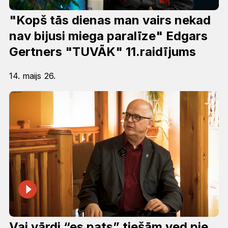
"Kopš tās dienas man vairs nekad
nav bijusi miega paralīze" Edgars
Gertners "TUVĀK" 11.raidījums
14. maijs 26.
Vai vārdi “es pats” tiešām ved pie