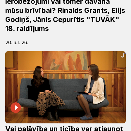
ierobežojumi vai tomēr dāvana
mūsu brīvībai? Rinalds Grants, Elijs
Godiņš, Jānis Cepurītis "TUVĀK"
18. raidījums
20. jūl. 26.
Vai paļāvība un ticība var atjaunot