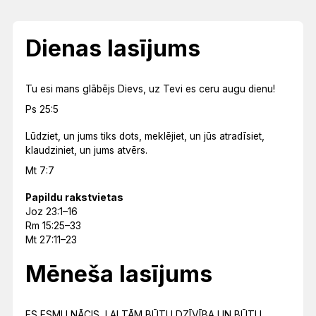
Dienas lasījums
Tu esi mans glābējs Dievs, uz Tevi es ceru augu dienu!
Ps 25:5
Lūdziet, un jums tiks dots, meklējiet, un jūs atradīsiet,
klaudziniet, un jums atvērs.
Mt 7:7
Papildu rakstvietas
Joz 23:1–16
Rm 15:25–33
Mt 27:11–23
Mēneša lasījums
ES ESMU NĀCIS, LAI TĀM BŪTU DZĪVĪBA UN BŪTU