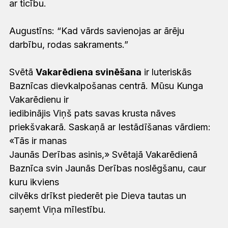
ar ticību.
Augustīns:
“Kad vārds savienojas ar ārēju
darbību, rodas sakraments.”
Svētā
Vakarēdiena svinēšana
ir luteriskās
Baznīcas dievkalpošanas centrā. Mūsu Kunga
Vakarēdienu ir
iedibinājis Viņš pats savas krusta nāves
priekšvakarā. Saskaņā ar Iestādīšanas vārdiem:
«Tās ir manas
Jaunās Derības asinis,» Svētajā Vakarēdienā
Baznīca svin Jaunās Derības noslēgšanu, caur
kuru ikviens
cilvēks drīkst piederēt pie Dieva tautas un
saņemt Viņa mīlestību.