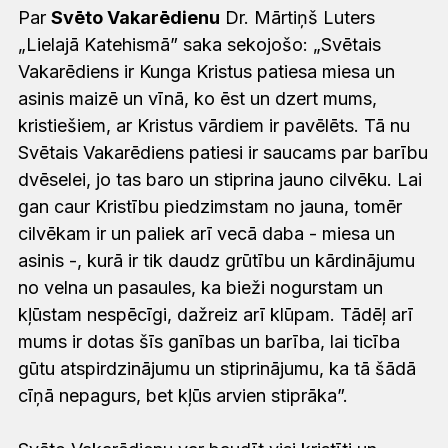
Par
Svēto Vakarēdienu
Dr. Mārtiņš Luters
„Lielajā Katehismā” saka sekojošo: „Svētais
Vakarēdiens ir Kunga Kristus patiesa miesa un
asinis maizē un vīnā, ko ēst un dzert mums,
kristiešiem, ar Kristus vārdiem ir pavēlēts. Tā nu
Svētais Vakarēdiens patiesi ir saucams par barību
dvēselei, jo tas baro un stiprina jauno cilvēku. Lai
gan caur Kristību piedzimstam no jauna, tomēr
cilvēkam ir un paliek arī vecā daba - miesa un
asinis -, kurā ir tik daudz grūtību un kārdinājumu
no velna un pasaules, ka bieži nogurstam un
kļūstam nespēcīgi, dažreiz arī klūpam. Tādēļ arī
mums ir dotas šīs ganības un barība, lai ticība
gūtu atspirdzinājumu un stiprinājumu, ka tā šādā
cīņā nepagurs, bet kļūs arvien stiprāka”.