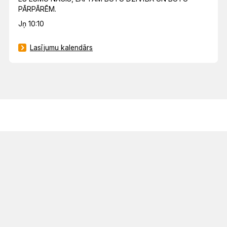
PĀRPĀRĒM.
Jņ 10:10
Lasījumu kalendārs
© 2023 Latvijas Evaņģēliski luteriskā baznīca. Visas tiesības aizsargātas.
Mājaslapas izstrāde:
GlobalPRO
Dizains:
Graftik
Privātuma politika
GDPR datu pieprasījums
Sīkdatņu politika
Pielāgot
sīkdatnes