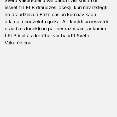
‍Svēto Vakarēdienu var baudīt visi kristīti un
iesvētīti LELB draudzes locekļi, kuri nav izslēgti
no draudzes un Baznīcas un kuri nav kādā
atklātā, nenožēlotā grēkā. Arī kristīti un iesvētīti
draudzes locekļi no partnerbaznīcām, ar kurām
LELB ir altāra kopība, var baudīt Svēto
Vakarēdienu.