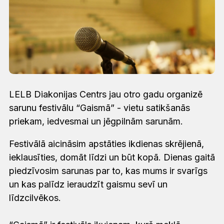
LELB Diakonijas Centrs jau otro gadu organizē
sarunu festivālu “Gaismā” - vietu satikšanās
priekam, iedvesmai un jēgpilnām sarunām.
Festivālā aicināsim apstāties ikdienas skrējienā,
ieklausīties, domāt līdzi un būt kopā. Dienas gaitā
piedzīvosim sarunas par to, kas mums ir svarīgs
un kas palīdz ieraudzīt gaismu sevī un
līdzcilvēkos.