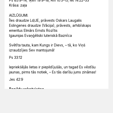
Ps 85:9–14; 1Ķēn 19:9–18; Rm 10:5–15; Mt 14:22–33
Krāsa: zaļa
AIZLŪGUMI.
Īles draudze Ld/JE, prāvests Oskars Laugalis
Eslingenes draudze (Vācija), prāvests, arhibīskaps
emeritus Elmārs Ernsts Rozītis
Igaunijas Evaņģēliski luteriskā Baznīca
Svētīta tauta, kam Kungs ir Dievs, – tā, ko Viņš
izraudzījies Sev mantojumā!
Ps 33:12
Iepriekšējās lietas ir piepildījušās, un tagad Es vēstīšu
jaunas, pirms tās notiek, – Es tās darīšu jums zināmas!
Jes 42:9
Papildu rakstvietas
Joz 24:1–15
Apd 28:23–31
Mk 2:23–28