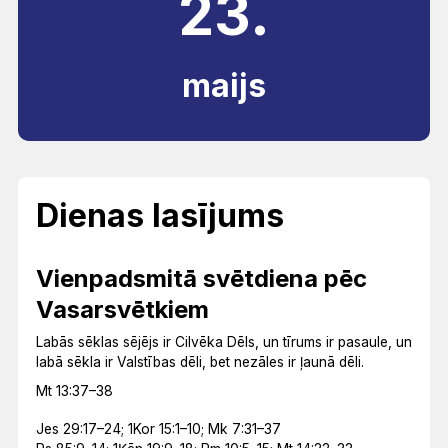
23.
maijs
Dienas lasījums
Vienpadsmitā svētdiena pēc
Vasarsvētkiem
Labās sēklas sējējs ir Cilvēka Dēls, un tīrums ir pasaule, un
labā sēkla ir Valstības dēli, bet nezāles ir ļaunā dēli.
Mt 13:37–38
Jes 29:17–24; 1Kor 15:1–10; Mk 7:31–37