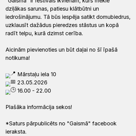
“Gaismā” ir festivāls ikvienam, kurš meklē
dziļākas sarunas, patiesu klātbūtni un
iedrošinājumu. Tā būs iespēja satikt domubiedrus,
uzklausīt dažādus pieredzes stāstus un kopā
radīt telpu, kurā dzimst cerība.
Aicinām pievienoties un būt daļai no šī īpašā
notikuma!
Mārstaļu iela 10
23.05.2026
16.00 - 22.00
Plašāka informācija sekos!
*Saturs pārpublicēts no "Gaismā" facebook
ieraksta.