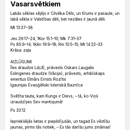
Vasarsvētkiem
Labās sēklas sējējs ir Cilvēka Dēls, un tīrums ir pasaule, un
labā sēkla ir Valstības dēli, bet nezāles ir ļaunā dēli.
Mt 13:37–38
Jes 29:17–24; 1Kor 15:1–10; Mk 7:31–37
Ps 85:9–14; 1Ķēn 19:9–18; Rm 10:5–15; Mt 14:22–33
Krāsa: zaļa
AIZLŪGUMI.
Īles draudze Ld/JE, prāvests Oskars Laugalis
Eslingenes draudze (Vācija), prāvests, arhibīskaps
emeritus Elmārs Ernsts Rozītis
Igaunijas Evaņģēliski luteriskā Baznīca
Svētīta tauta, kam Kungs ir Dievs, – tā, ko Viņš
izraudzījies Sev mantojumā!
Ps 33:12
Iepriekšējās lietas ir piepildījušās, un tagad Es vēstīšu
jaunas, pirms tās notiek, – Es tās darīšu jums zināmas!