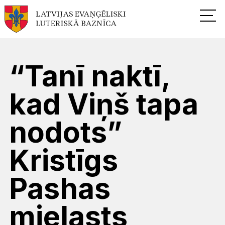
“Tanī naktī,
kad Viņš tapa
nodots”
Kristīgs
Pashas
mielasts