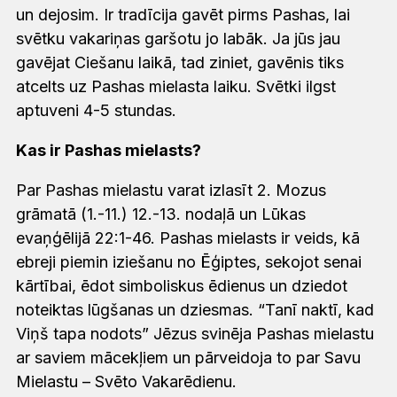
un dejosim. Ir tradīcija gavēt pirms Pashas, lai
svētku vakariņas garšotu jo labāk. Ja jūs jau
gavējat Ciešanu laikā, tad ziniet, gavēnis tiks
atcelts uz Pashas mielasta laiku. Svētki ilgst
aptuveni 4-5 stundas.
Kas ir Pashas mielasts?
Par Pashas mielastu varat izlasīt 2. Mozus
grāmatā (1.-11.) 12.-13. nodaļā un Lūkas
evaņģēlijā 22:1-46. Pashas mielasts ir veids, kā
ebreji piemin iziešanu no Ēģiptes, sekojot senai
kārtībai, ēdot simboliskus ēdienus un dziedot
noteiktas lūgšanas un dziesmas. “Tanī naktī, kad
Viņš tapa nodots” Jēzus svinēja Pashas mielastu
ar saviem mācekļiem un pārveidoja to par Savu
Mielastu – Svēto Vakarēdienu.