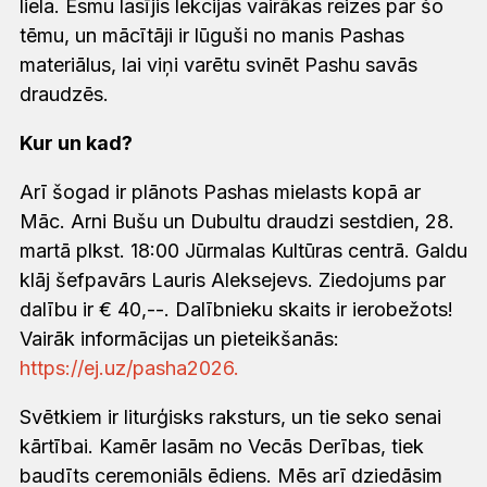
liela. Esmu lasījis lekcijas vairākas reizes par šo
tēmu, un mācītāji ir lūguši no manis Pashas
materiālus, lai viņi varētu svinēt Pashu savās
draudzēs.
Kur un kad?
Arī šogad ir plānots Pashas mielasts kopā ar
Māc. Arni Bušu un Dubultu draudzi sestdien, 28.
martā plkst. 18:00 Jūrmalas Kultūras centrā. Galdu
klāj šefpavārs Lauris Aleksejevs. Ziedojums par
dalību ir € 40,--. Dalībnieku skaits ir ierobežots!
Vairāk informācijas un pieteikšanās:
https://ej.uz/pasha2026.
Svētkiem ir liturģisks raksturs, un tie seko senai
kārtībai. Kamēr lasām no Vecās Derības, tiek
baudīts ceremoniāls ēdiens. Mēs arī dziedāsim