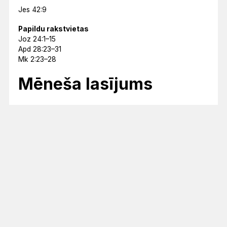
Jes 42:9
Papildu rakstvietas
Joz 24:1–15
Apd 28:23–31
Mk 2:23–28
Mēneša lasījums
ES ESMU NĀCIS, LAI TĀM BŪTU DZĪVĪBA UN BŪTU
PĀRPĀRĒM.
Jņ 10:10
Lasījumu kalendārs