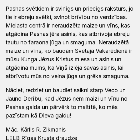
Pashas svētkiem ir svinīgs un priecīgs raksturs, jo
tie ir ebreju svētki, svinot brīvību no verdzības.
Mielasta centrā ir neraudzēta maize un vīns, kas
atgādina Pashas jēra asinis, kas atbrīvoja ebreju
tautu no faraona jūga un smaguma. Neraudzētā
maize un vīns, ko baudām Svētajā Vakarēdienā ir
mūsu Kunga Jēzus Kristus miesa un asinis un
atgādina mums, ka Viņš izlēja savas asinis, lai
atbrīvotu mūs no velna jūga un grēka smaguma.
Nāciet, redziet un baudiet saikni starp Veco un
Jauno Derību, kad Jēzus ņem maizi un vīnu no
Pashas galda un pārvērš to maltītē, ko mēs
pazīstam kā Dieva galdu!
Māc. Kārlis R. Zikmanis
LELB Rīgas Krusta draudze