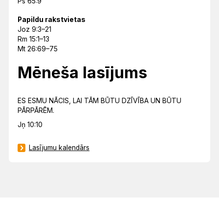
Ps 65:9
Papildu rakstvietas
Joz 9:3–21
Rm 15:1–13
Mt 26:69–75
Mēneša lasījums
ES ESMU NĀCIS, LAI TĀM BŪTU DZĪVĪBA UN BŪTU
PĀRPĀRĒM.
Jņ 10:10
Lasījumu kalendārs