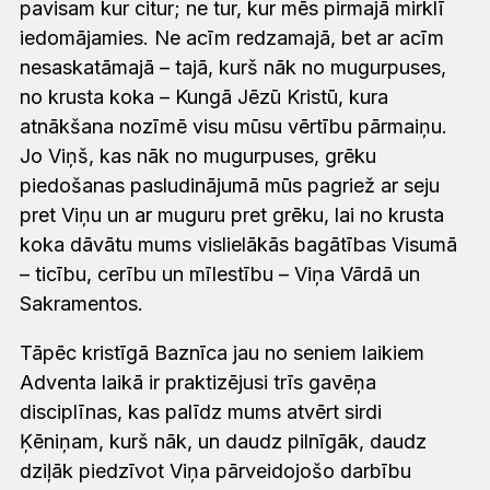
pavisam kur citur; ne tur, kur mēs pirmajā mirklī
iedomājamies. Ne acīm redzamajā, bet ar acīm
nesaskatāmajā – tajā, kurš nāk no mugurpuses,
no krusta koka – Kungā Jēzū Kristū, kura
atnākšana nozīmē visu mūsu vērtību pārmaiņu.
Jo Viņš, kas nāk no mugurpuses, grēku
piedošanas pasludinājumā mūs pagriež ar seju
pret Viņu un ar muguru pret grēku, lai no krusta
koka dāvātu mums vislielākās bagātības Visumā
– ticību, cerību un mīlestību – Viņa Vārdā un
Sakramentos.
Tāpēc kristīgā Baznīca jau no seniem laikiem
Adventa laikā ir praktizējusi trīs gavēņa
disciplīnas, kas palīdz mums atvērt sirdi
Ķēniņam, kurš nāk, un daudz pilnīgāk, daudz
dziļāk piedzīvot Viņa pārveidojošo darbību