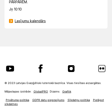
PĀRPĀRĒM.
Jņ 10:10
Lasījumu kalendārs
© 2023 Latvijas Evaņģēliski luteriskā baznīca. Visas tiesības aizsargātas.
Mājaslapas izstrāde:
GlobalPRO
Dizains:
Graftik
Privātuma politika
GDPR datu pieprasījums
Sīkdatņu politika
Pielāgot
sīkdatnes