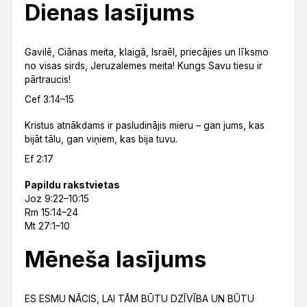
Dienas lasījums
Gavilē, Ciānas meita, klaigā, Israēl, priecājies un līksmo
no visas sirds, Jeruzalemes meita! Kungs Savu tiesu ir
pārtraucis!
Cef 3:14–15
Kristus atnākdams ir pasludinājis mieru – gan jums, kas
bijāt tālu, gan viņiem, kas bija tuvu.
Ef 2:17
Papildu rakstvietas
Joz 9:22–10:15
Rm 15:14–24
Mt 27:1–10
Mēneša lasījums
ES ESMU NĀCIS, LAI TĀM BŪTU DZĪVĪBA UN BŪTU