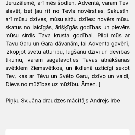
Jeruzālemē, arī mēs šodien, Adventā, varam Tevi
slavēt, bet jau rīt no Tevis novērsties. Sakustini
arī mūsu dzīves, mūsu siržu dzīles: novērs mūsu
skatus no laicīgās, ārišķīgās godības un pievērs
mūsu sirdis Tava krusta godībai. Pildi mūs ar
Tavu Garu un Gara dāvanām, lai Adventa gavēnī,
izkopjot svētu atturību, lūgšanu dzīvi un devības
tikumu, varam sagatavoties Tavas atnākšanas
svētkiem Ziemsvētkos, un ikdienā uzticīgi sekot
Tev, kas ar Tēvu un Svēto Garu, dzīvo un valdi,
Dievs no mūžības uz mūžību. Āmen. ]
Piņķu Sv.Jāņa draudzes mācītājs Andrejs Irbe