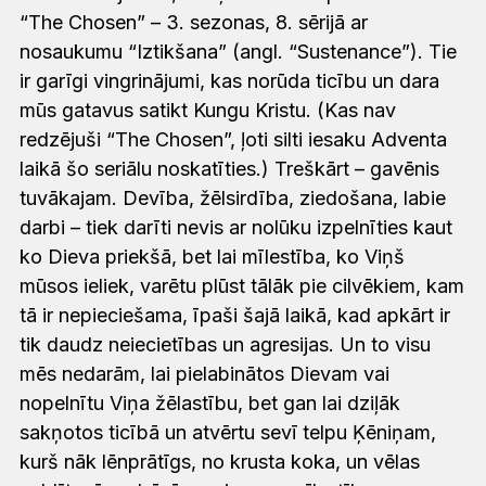
“The Chosen” – 3. sezonas, 8. sērijā ar
nosaukumu “Iztikšana” (angl. “Sustenance”). Tie
ir garīgi vingrinājumi, kas norūda ticību un dara
mūs gatavus satikt Kungu Kristu. (Kas nav
redzējuši “The Chosen”, ļoti silti iesaku Adventa
laikā šo seriālu noskatīties.) Treškārt – gavēnis
tuvākajam. Devība, žēlsirdība, ziedošana, labie
darbi – tiek darīti nevis ar nolūku izpelnīties kaut
ko Dieva priekšā, bet lai mīlestība, ko Viņš
mūsos ieliek, varētu plūst tālāk pie cilvēkiem, kam
tā ir nepieciešama, īpaši šajā laikā, kad apkārt ir
tik daudz neiecietības un agresijas. Un to visu
mēs nedarām, lai pielabinātos Dievam vai
nopelnītu Viņa žēlastību, bet gan lai dziļāk
sakņotos ticībā un atvērtu sevī telpu Ķēniņam,
kurš nāk lēnprātīgs, no krusta koka, un vēlas