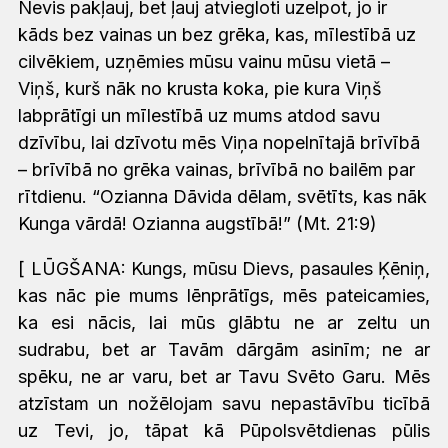
Nevis pakļauj, bet ļauj atviegloti uzelpot, jo ir
kāds bez vainas un bez grēka, kas, mīlestībā uz
cilvēkiem, uzņēmies mūsu vainu mūsu vietā –
Viņš, kurš nāk no krusta koka, pie kura Viņš
labprātīgi un mīlestībā uz mums atdod savu
dzīvību, lai dzīvotu mēs Viņa nopelnītajā brīvībā
– brīvībā no grēka vainas, brīvībā no bailēm par
rītdienu. “Ozianna Dāvida dēlam, svētīts, kas nāk
Kunga vārdā! Ozianna augstībā!” (Mt. 21:9)
[ LŪGŠANA: Kungs, mūsu Dievs, pasaules Ķēniņ,
kas nāc pie mums lēnprātīgs, mēs pateicamies,
ka esi nācis, lai mūs glābtu ne ar zeltu un
sudrabu, bet ar Tavām dārgām asinīm; ne ar
spēku, ne ar varu, bet ar Tavu Svēto Garu. Mēs
atzīstam un nožēlojam savu nepastāvību ticībā
uz Tevi, jo, tāpat kā Pūpolsvētdienas pūlis