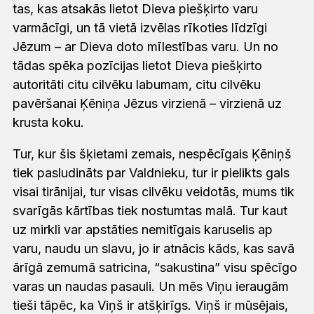
tas, kas atsakās lietot Dieva piešķirto varu
varmācīgi, un tā vietā izvēlas rīkoties līdzīgi
Jēzum – ar Dieva doto mīlestības varu. Un no
tādas spēka pozīcijas lietot Dieva piešķirto
autoritāti citu cilvēku labumam, citu cilvēku
pavēršanai Ķēniņa Jēzus virzienā – virzienā uz
krusta koku.
Tur, kur šis šķietami zemais, nespēcīgais Ķēniņš
tiek pasludināts par Valdnieku, tur ir pielikts gals
visai tirānijai, tur visas cilvēku veidotās, mums tik
svarīgās kārtības tiek nostumtas malā. Tur kaut
uz mirkli var apstāties nemitīgais karuselis ap
varu, naudu un slavu, jo ir atnācis kāds, kas savā
ārīgā zemumā satricina, “sakustina” visu spēcīgo
varas un naudas pasauli. Un mēs Viņu ieraugām
tieši tāpēc, ka Viņš ir atšķirīgs. Viņš ir mūsējais,