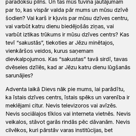
paradoksu pilns. Un tas mūs tuvina jautājumam
par to, kas vispār valda pār mums un mūsu dzīvē
šodien? Vai karš ir kļuvis par mūsu dzīves centru,
vai varbūt katru dienu biedējošās ziņas, vai
varbūt iztikas trūkums ir mūsu dzīves centrs? Kas
tevī “sakustās”, tiekoties ar Jēzu minētajos,
vienkāršos veidos, kurus saņemam
dievkalpojumos. Kas “sakustas” tavā sirdī, tavas
dvēseles dzīlēs, kad ar Jēzu katru dienu lūgšanās
sarunājies?
Adventa laikā Dievs nāk pie mums, lai parādītu,
ka īstais dzīves centrs, īstais spēks un varenība ir
meklējami citur. Nevis televizoros vai avīzēs.
Nevis sociālajos tīklos vai interneta vietnēs. Nevis
veikalos, stāvot garās rindās pēc dāvanām. Nevis
cilvēkos, kuri pārstāv varas institūcijas, bet