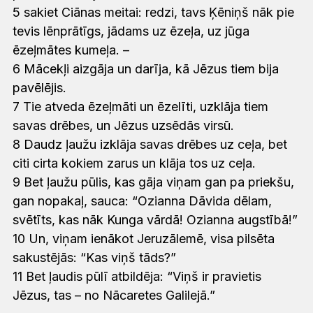
5 sakiet Ciānas meitai: redzi, tavs Ķēniņš nāk pie
tevis lēnprātīgs, jādams uz ēzeļa, uz jūga
ēzeļmātes kumeļa. –
6 Mācekļi aizgāja un darīja, kā Jēzus tiem bija
pavēlējis.
7 Tie atveda ēzeļmāti un ēzelīti, uzklāja tiem
savas drēbes, un Jēzus uzsēdās virsū.
8 Daudz ļaužu izklāja savas drēbes uz ceļa, bet
citi cirta kokiem zarus un klāja tos uz ceļa.
9 Bet ļaužu pūlis, kas gāja viņam gan pa priekšu,
gan nopakaļ, sauca: “Ozianna Dāvida dēlam,
svētīts, kas nāk Kunga vārdā! Ozianna augstībā!”
10 Un, viņam ienākot Jeruzālemē, visa pilsēta
sakustējās: “Kas viņš tāds?”
11 Bet ļaudis pūlī atbildēja: “Viņš ir pravietis
Jēzus, tas – no Nācaretes Galilejā.”