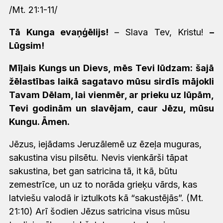
/Mt. 21:1-11/
Tā Kunga evaņģēlijs!
– Slava Tev, Kristu!
–
Lūgsim!
Mīļais Kungs un Dievs, mēs Tevi lūdzam: šajā
žēlastības laikā sagatavo mūsu sirdīs mājokli
Tavam Dēlam, lai vienmēr, ar prieku uz lūpām,
Tevi godinām un slavējam, caur Jēzu, mūsu
Kungu. Āmen.
Jēzus, iejādams Jeruzālemē uz ēzeļa muguras,
sakustina visu pilsētu. Nevis vienkārši tāpat
sakustina, bet gan satricina tā, it kā, būtu
zemestrīce, un uz to norāda grieķu vārds, kas
latviešu valodā ir iztulkots kā “sakustējās”. (Mt.
21:10) Arī šodien Jēzus satricina visus mūsu