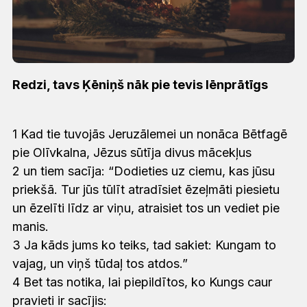
Redzi, tavs Ķēniņš nāk pie tevis lēnprātīgs
1 Kad tie tuvojās Jeruzālemei un nonāca Bētfagē
pie Olīvkalna, Jēzus sūtīja divus mācekļus
2 un tiem sacīja: “Dodieties uz ciemu, kas jūsu
priekšā. Tur jūs tūlīt atradīsiet ēzeļmāti piesietu
un ēzelīti līdz ar viņu, atraisiet tos un vediet pie
manis.
3 Ja kāds jums ko teiks, tad sakiet: Kungam to
vajag, un viņš tūdaļ tos atdos.”
4 Bet tas notika, lai piepildītos, ko Kungs caur
pravieti ir sacījis: