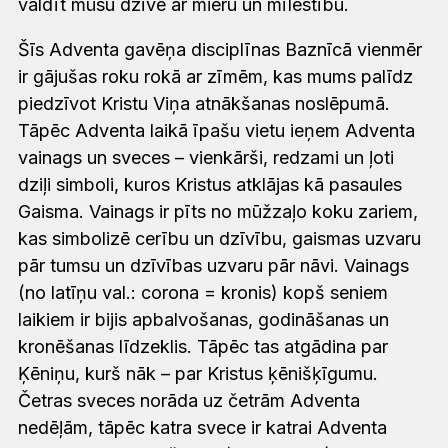
valdīt mūsu dzīvē ar mieru un mīlestību.
Šīs Adventa gavēņa disciplīnas Baznīcā vienmēr
ir gājušas roku rokā ar zīmēm, kas mums palīdz
piedzīvot Kristu Viņa atnākšanas noslēpumā.
Tāpēc Adventa laikā īpašu vietu ieņem Adventa
vainags un sveces – vienkārši, redzami un ļoti
dziļi simboli, kuros Kristus atklājas kā pasaules
Gaisma. Vainags ir pīts no mūžzaļo koku zariem,
kas simbolizē cerību un dzīvību, gaismas uzvaru
pār tumsu un dzīvības uzvaru pār nāvi. Vainags
(no latīņu val.: corona = kronis) kopš seniem
laikiem ir bijis apbalvošanas, godināšanas un
kronēšanas līdzeklis. Tāpēc tas atgādina par
Ķēniņu, kurš nāk – par Kristus ķēnišķīgumu.
Četras sveces norāda uz četrām Adventa
nedēļām, tāpēc katra svece ir katrai Adventa