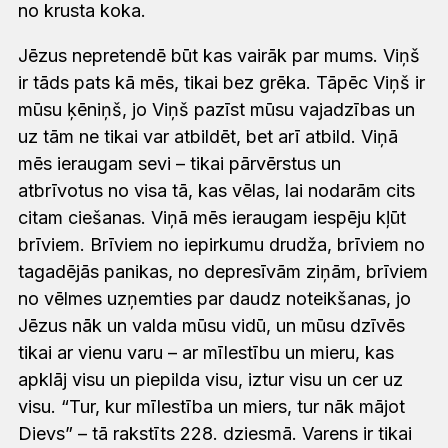
no krusta koka.
Jēzus nepretendē būt kas vairāk par mums. Viņš
ir tāds pats kā mēs, tikai bez grēka. Tāpēc Viņš ir
mūsu ķēniņš, jo Viņš pazīst mūsu vajadzības un
uz tām ne tikai var atbildēt, bet arī atbild. Viņā
mēs ieraugam sevi – tikai pārvērstus un
atbrīvotus no visa tā, kas vēlas, lai nodarām cits
citam ciešanas. Viņā mēs ieraugam iespēju kļūt
brīviem. Brīviem no iepirkumu drudža, brīviem no
tagadējās panikas, no depresīvām ziņām, brīviem
no vēlmes uzņemties par daudz noteikšanas, jo
Jēzus nāk un valda mūsu vidū, un mūsu dzīvēs
tikai ar vienu varu – ar mīlestību un mieru, kas
apklāj visu un piepilda visu, iztur visu un cer uz
visu. “Tur, kur mīlestība un miers, tur nāk mājot
Dievs” – tā rakstīts 228. dziesmā. Varens ir tikai