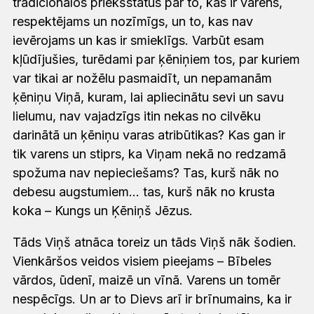
tradicionālos priekšstatus par to, kas ir varens,
respektējams un nozīmīgs, un to, kas nav
ievērojams un kas ir smieklīgs. Varbūt esam
kļūdījušies, turēdami par ķēniņiem tos, par kuriem
var tikai ar nožēlu pasmaidīt, un nepamanām
ķēniņu Viņā, kuram, lai apliecinātu sevi un savu
lielumu, nav vajadzīgs itin nekas no cilvēku
darinātā un ķēniņu varas atribūtikas? Kas gan ir
tik varens un stiprs, ka Viņam nekā no redzamā
spožuma nav nepieciešams? Tas, kurš nāk no
debesu augstumiem… tas, kurš nāk no krusta
koka – Kungs un Ķēniņš Jēzus.
Tāds Viņš atnāca toreiz un tāds Viņš nāk šodien.
Vienkāršos veidos visiem pieejams – Bībeles
vārdos, ūdenī, maizē un vīnā. Varens un tomēr
nespēcīgs. Un ar to Dievs arī ir brīnumains, ka ir