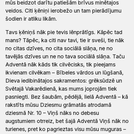
mūs beidzot darītu patiešām brīvus minētajos
veidos. Citi ķēniņi ierobežo un tam pierādījumu
šodien ir atliku likām.
Tavs ķēniņš nāk pie tevis lēnprātīgs. Kāpēc tad
mans? Tāpēc, ka citi nav tavi, tie ir sveši, tie nāk
no citas dzīves, no cita sociālā slāņa, ne no
tavējās dzīves un ne no tava sociālā slāņa. Taču
Adventā nāk kāds tik cilvēcisks, tik pieejams
ikvienam cilvēkam – Bībeles vārdos un lūgšanā,
Dieva iedibinātajos sakramentos: grēksūdzē un
Svētajā Vakarēdienā, kas mums joprojām tiek
pasniegti. Bez šaubām, pēdējā, lielā Adventā – kā
rakstīts mūsu Dziesmu grāmatās atrodamā
dziesmā Nr. 10 – Viņš nāks no debesu
augstumiem otrreiz, bet šajā Adventā Viņš nāk no
turienes, pret ko pagrieztas visu mūsu muguras –