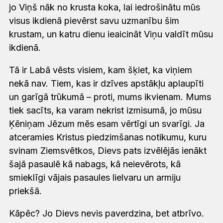
jo Viņš nāk no krusta koka, lai iedrošinātu mūs
visus ikdienā pievērst savu uzmanību šim
krustam, un katru dienu ieaicināt Viņu valdīt mūsu
ikdienā.
Tā ir Labā vēsts visiem, kam šķiet, ka viņiem
nekā nav. Tiem, kas ir dzīves apstākļu aplaupīti
un garīgā trūkumā – proti, mums ikvienam. Mums
tiek sacīts, ka varam nekrist izmisumā, jo mūsu
Ķēniņam Jēzum mēs esam vērtīgi un svarīgi. Ja
atceramies Kristus piedzimšanas notikumu, kuru
svinam Ziemsvētkos, Dievs pats izvēlējās ienākt
šajā pasaulē kā nabags, kā neievērots, kā
smieklīgi vājais pasaules lielvaru un armiju
priekšā.
Kāpēc? Jo Dievs nevis paverdzina, bet atbrīvo.