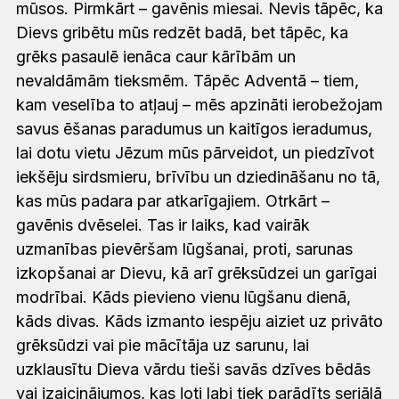
mūsos. Pirmkārt – gavēnis miesai. Nevis tāpēc, ka
Dievs gribētu mūs redzēt badā, bet tāpēc, ka
grēks pasaulē ienāca caur kārībām un
nevaldāmām tieksmēm. Tāpēc Adventā – tiem,
kam veselība to atļauj – mēs apzināti ierobežojam
savus ēšanas paradumus un kaitīgos ieradumus,
lai dotu vietu Jēzum mūs pārveidot, un piedzīvot
iekšēju sirdsmieru, brīvību un dziedināšanu no tā,
kas mūs padara par atkarīgajiem. Otrkārt –
gavēnis dvēselei. Tas ir laiks, kad vairāk
uzmanības pievēršam lūgšanai, proti, sarunas
izkopšanai ar Dievu, kā arī grēksūdzei un garīgai
modrībai. Kāds pievieno vienu lūgšanu dienā,
kāds divas. Kāds izmanto iespēju aiziet uz privāto
grēksūdzi vai pie mācītāja uz sarunu, lai
uzklausītu Dieva vārdu tieši savās dzīves bēdās
vai izaicinājumos, kas ļoti labi tiek parādīts seriālā