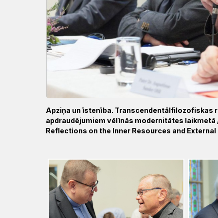
Rīts
Misija
Dievnami
Iepazīsti
Indijā
Draudzēm
kristietību
Apziņa un īstenība. Transcendentālfilozofiskas r
apdraudējumiem vēlīnās modernitātes laikmetā 
Reflections on the Inner Resources and External 