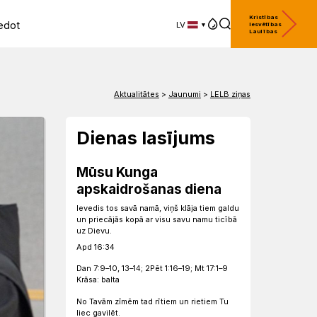
Kristības
edot
LV
Iesvētības
Laulības
LV
EN
DE
Aktualitātes
>
Jaunumi
>
LELB ziņas
Dienas lasījums
Mūsu Kunga
apskaidrošanas diena
Ievedis tos savā namā, viņš klāja tiem galdu
un priecājās kopā ar visu savu namu ticībā
uz Dievu.
Apd 16:34
Dan 7:9–10, 13–14; 2Pēt 1:16–19; Mt 17:1–9
Krāsa: balta
No Tavām zīmēm tad rītiem un rietiem Tu
liec gavilēt.