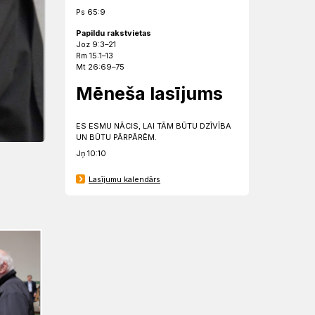
Ps 65:9
Papildu rakstvietas
Joz 9:3–21
Rm 15:1–13
Mt 26:69–75
Mēneša lasījums
ES ESMU NĀCIS, LAI TĀM BŪTU DZĪVĪBA
UN BŪTU PĀRPĀRĒM.
Jņ 10:10
Lasījumu kalendārs