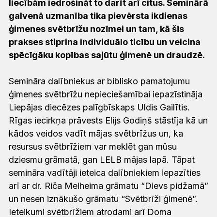
liecībām iedrošināt to darīt arī citus. Seminārā
galvenā uzmanība tika pievērsta ikdienas
ģimenes svētbrīžu nozīmei un tam, kā šīs
prakses stiprina individuālo ticību un veicina
spēcīgāku kopības sajūtu ģimenē un draudzē.
Semināra dalībniekus ar biblisko pamatojumu
ģimenes svētbrīžu nepieciešamībai iepazīstināja
Liepājas diecēzes palīgbīskaps Uldis Gailītis.
Rīgas iecirkņa prāvests Elijs Godiņš stāstīja kā un
kādos veidos vadīt mājas svētbrīžus un, ka
resursus svētbrīžiem var meklēt gan mūsu
dziesmu grāmatā, gan LELB mājas lapā. Tāpat
semināra vadītāji ieteica dalībniekiem iepazīties
arī ar dr. Riča Melheima grāmatu “Dievs pidžamā”
un nesen iznākušo grāmatu “Svētbrīži ģimenē”.
Ieteikumi svētbrīžiem atrodami arī Doma