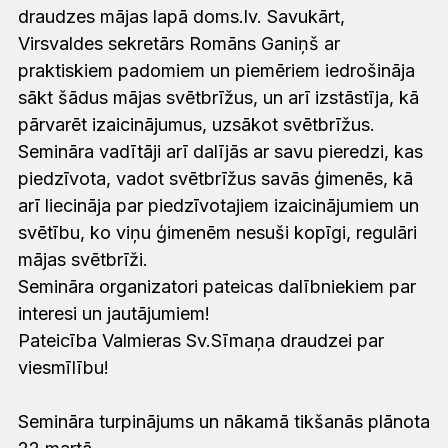
draudzes mājas lapā doms.lv. Savukārt,
Virsvaldes sekretārs Romāns Ganiņš ar
praktiskiem padomiem un piemēriem iedrošināja
sākt šādus mājas svētbrīžus, un arī izstāstīja, kā
pārvarēt izaicinājumus, uzsākot svētbrīžus.
Semināra vadītāji arī dalījās ar savu pieredzi, kas
piedzīvota, vadot svētbrīžus savās ģimenēs, kā
arī liecināja par piedzīvotajiem izaicinājumiem un
svētību, ko viņu ģimenēm nesuši kopīgi, regulāri
mājas svētbrīži.
Semināra organizatori pateicas dalībniekiem par
interesi un jautājumiem!
Pateicība Valmieras Sv.Sīmaņa draudzei par
viesmīlību!
Semināra turpinājums un nākamā tikšanās plānota