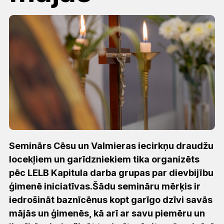
Seminārs Cēsu un Valmieras iecirkņu draudžu
locekļiem un garīdzniekiem tika organizēts
pēc LELB Kapitula darba grupas par dievbijību
ģimenē iniciatīvas.Šādu semināru mērķis ir
iedrošināt baznīcēnus kopt garīgo dzīvi savās
mājās un ģimenēs, kā arī ar savu piemēru un