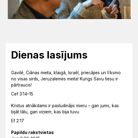
Dienas lasījums
Gavilē, Ciānas meita, klaigā, Israēl, priecājies un līksmo
no visas sirds, Jeruzalemes meita! Kungs Savu tiesu ir
pārtraucis!
Cef 3:14–15
Kristus atnākdams ir pasludinājis mieru – gan jums, kas
bijāt tālu, gan viņiem, kas bija tuvu.
Ef 2:17
Papildu rakstvietas