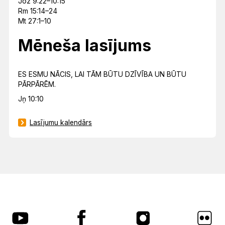
Joz 9:22–10:15
Rm 15:14–24
Mt 27:1–10
Mēneša lasījums
ES ESMU NĀCIS, LAI TĀM BŪTU DZĪVĪBA UN BŪTU
PĀRPĀRĒM.
Jņ 10:10
Lasījumu kalendārs