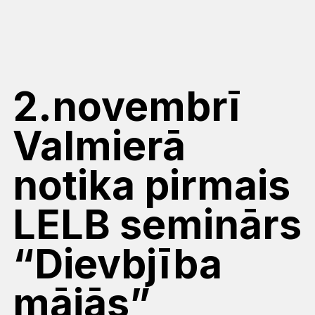
2.novembrī
Valmierā
notika pirmais
LELB seminārs
“Dievbjība
mājās”