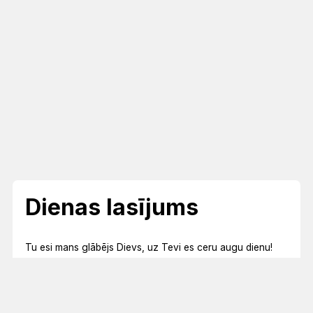
Dienas lasījums
Tu esi mans glābējs Dievs, uz Tevi es ceru augu dienu!
Ps 25:5
Lūdziet, un jums tiks dots, meklējiet, un jūs atradīsiet,
klaudziniet, un jums atvērs.