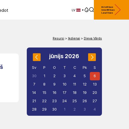
Kristības
edot
LV
Iesvētības
Laulības
LV
EN
DE
Resursi
>
Ikdienai
>
Dieva Vārds
jūnijs 2026
ņš
Sv
P
O
T
C
Pk
S
1
2
3
4
5
6
30
7
8
9
10
11
12
13
14
15
16
17
18
19
20
21
22
23
24
25
26
27
28
29
30
1
2
3
4