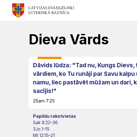
Mēs
Jums
Kalpojam
Aktualitātes
Resursi
Baznīca
Svētdarbības
Teoloģija
Dievkalpojums
Jaunumi
Dieva Vārds
Garīgais
Atrast
Ikdienai
Praktisks
Notikumu
personāls
draudzi
atbalsts
kalendārs
Dāvids lūdza: "Tad nu, Kungs Dievs, 
Fotogalerija
(Diakonija)
vārdiem, ko Tu runāji par Savu kalpu
Pārvalde
Garīgais
Apmācības
namu, liec pastāvēt mūžam un dari, k
Video
atbalsts
Rekolekcijas
un
sacījis!"
LELB
un
semināri
2Sam 7:25
organizācijas
Ģimenēm
Kapelānu
audio
Papildu rakstvietas
un
dienests
Vakances
Sak 8:22–36
Kontakti
Svētdienas
3Jņ 1–15
jauniešiem
Mt 12:15–21