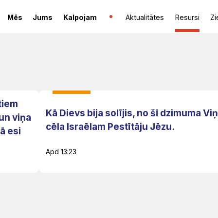
Mēs
Jums
Kalpojam
Aktualitātes
Resursi
Zi
tiem
Kā Dievs bija solījis, no šī dzimuma Vi
 un viņa
cēla Israēlam Pestītāju Jēzu.
ā esi
Apd 13:23