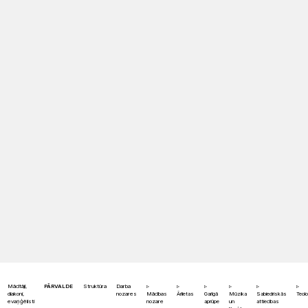
Mācītāji,
PĀRVALDE
Struktūra
Darba
diakoni,
nozares
Mācības
Ārlietas
Garīgā
Mūzika
Sabiedriskās
Teolo
evaņģēlisti
nozare
aprūpe
un
attiecības