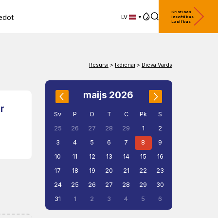
Kristības
edot
LV
Iesvētības
Laulības
LV
EN
DE
Resursi
>
Ikdienai
>
Dieva Vārds
maijs 2026
ir
Sv
P
O
T
C
Pk
S
"
1
2
25
26
27
28
29
3
4
5
6
7
8
9
10
11
12
13
14
15
16
17
18
19
20
21
22
23
24
25
26
27
28
29
30
31
1
2
3
4
5
6