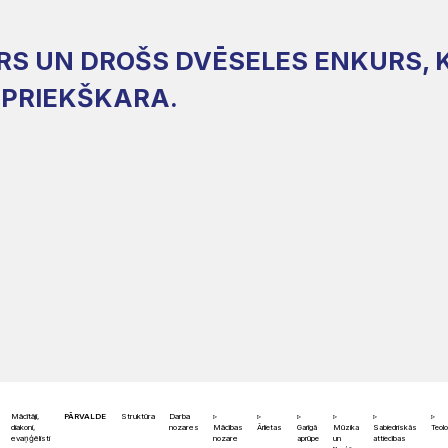
PRS UN DROŠS DVĒSELES ENKURS, 
Z PRIEKŠKARA.
Mācītāji,
PĀRVALDE
Struktūra
Darba
diakoni,
nozares
Mācības
Ārlietas
Garīgā
Mūzika
Sabiedriskās
Teolo
evaņģēlisti
nozare
aprūpe
un
attiecības