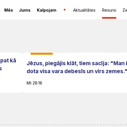
Mēs
Jums
Kalpojam
Aktualitātes
Resursi
Zi
āpat kā
Jēzus, piegājis klāt, tiem sacīja: "Man 
s
dota visa vara debesīs un virs zemes.
Mt 28:18