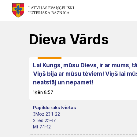
Mēs
Jums
Kalpojam
Aktualitātes
Resursi
Baznīca
Svētdarbības
Teoloģija
Dievkalpojums
Jaunumi
Dieva Vārds
Garīgais
Atrast
Ikdienai
Praktisks
Notikumu
personāls
draudzi
atbalsts
kalendārs
Lai Kungs, mūsu Dievs, ir ar mums, t
Fotogalerija
(Diakonija)
Viņš bija ar mūsu tēviem! Viņš lai mū
Pārvalde
Garīgais
Apmācības
neatstāj un nepamet!
Video
atbalsts
Rekolekcijas
un
1Ķēn 8:57
LELB
un
semināri
organizācijas
Ģimenēm
Kapelānu
Papildu rakstvietas
audio
3Moz 23:1–22
un
dienests
Vakances
2Tes 2:1–17
Kontakti
Svētdienas
Mt 7:1–12
jauniešiem