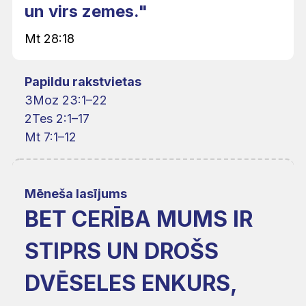
un virs zemes."
Mt 28:18
Papildu rakstvietas
3Moz 23:1–22
2Tes 2:1–17
Mt 7:1–12
Mēneša lasījums
BET CERĪBA MUMS IR
STIPRS UN DROŠS
DVĒSELES ENKURS,