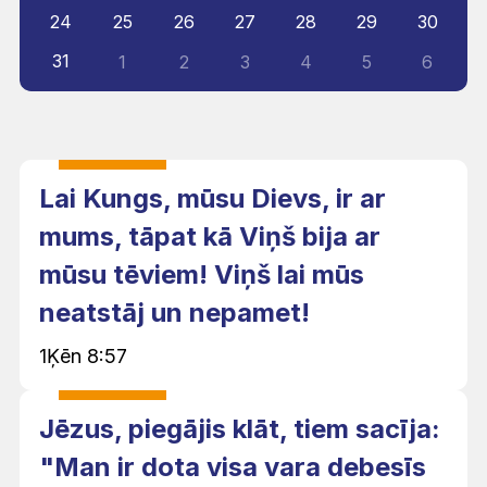
24
25
26
27
28
29
30
31
1
2
3
4
5
6
Lai Kungs, mūsu Dievs, ir ar
mums, tāpat kā Viņš bija ar
mūsu tēviem! Viņš lai mūs
neatstāj un nepamet!
1Ķēn 8:57
Jēzus, piegājis klāt, tiem sacīja:
"Man ir dota visa vara debesīs