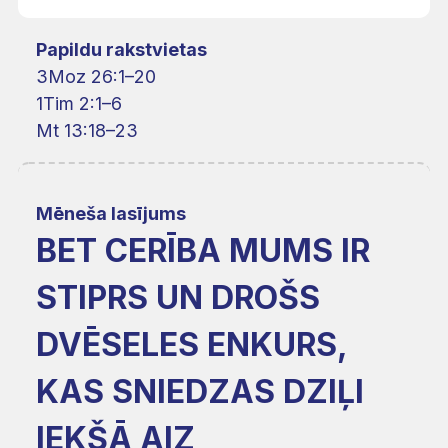
Papildu rakstvietas
3Moz 26:1–20
1Tim 2:1–6
Mt 13:18–23
Mēneša lasījums
BET CERĪBA MUMS IR
STIPRS UN DROŠS
DVĒSELES ENKURS,
KAS SNIEDZAS DZIĻI
IEKŠĀ AIZ