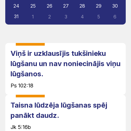
24
25
26
27
28
29
30
31
1
2
3
4
5
6
Viņš ir uzklausījis tukšinieku
lūgšanu un nav noniecinājis viņu
lūgšanos.
Ps 102:18
Taisna lūdzēja lūgšanas spēj
panākt daudz.
Jk 5:16b