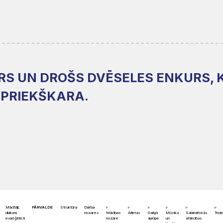
PRS UN DROŠS DVĒSELES ENKURS, 
Z PRIEKŠKARA.
Mācītāji,
PĀRVALDE
Struktūra
Darba
diakoni,
nozares
Mācības
Ārlietas
Garīgā
Mūzika
Sabiedriskās
Teolo
evaņģēlisti
nozare
aprūpe
un
attiecības