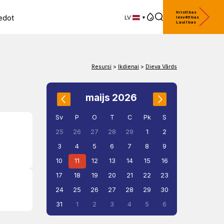
Kristības
edot
LV
Iesvētības
Laulības
LV
EN
DE
Resursi
>
Ikdienai
>
Dieva Vārds
maijs 2026
Sv
P
O
T
C
Pk
S
1
2
25
26
27
28
29
3
4
5
6
7
8
9
10
11
12
13
14
15
16
17
18
19
20
21
22
23
24
25
26
27
28
29
30
31
1
2
3
4
5
6