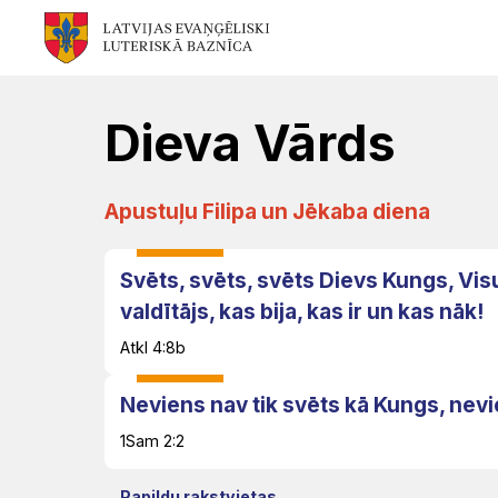
Mēs
Jums
Kalpojam
Aktualitātes
Resursi
Baznīca
Svētdarbības
Teoloģija
Dievkalpojums
Jaunumi
Dieva Vārds
Garīgais
Atrast
Ikdienai
Praktisks
Notikumu
Apustuļu Filipa un Jēkaba diena
personāls
draudzi
atbalsts
kalendārs
Fotogalerija
(Diakonija)
Svēts, svēts, svēts Dievs Kungs, Vis
Pārvalde
Garīgais
Apmācības
valdītājs, kas bija, kas ir un kas nāk!
Video
atbalsts
Rekolekcijas
un
Atkl 4:8b
LELB
un
semināri
organizācijas
Ģimenēm
Kapelānu
audio
Neviens nav tik svēts kā Kungs, nevi
un
dienests
Vakances
1Sam 2:2
Kontakti
Svētdienas
jauniešiem
Papildu rakstvietas