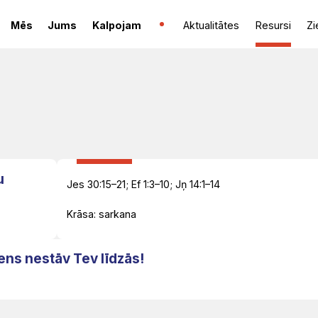
Mēs
Jums
Kalpojam
Aktualitātes
Resursi
Zi
u
Jes 30:15–21; Ef 1:3–10; Jņ 14:1–14
Krāsa: sarkana
ens nestāv Tev līdzās!