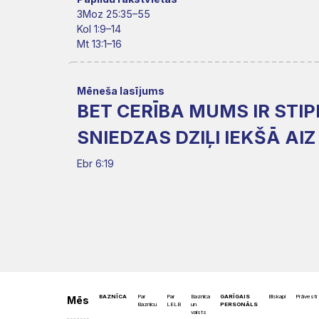
Misija
Rīts
3Moz 25:35–55
Dievnami
Iepazīsti
Indijā
Kol 1:9–14
Mt 13:1–16
Draudzēm
kristietību
Mēneša lasījums
BET CERĪBA MUMS IR STI
SNIEDZAS DZIĻI IEKŠĀ AI
Ebr 6:19
BAZNĪCA
Par
Par
Baznīca
GARĪGAIS
Bīskapi
Prāvesti
Mēs
Baznīcu
LELB
un
PERSONĀLS
valsts