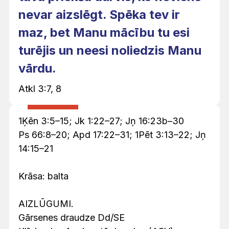
nevar aizslēgt. Spēka tev ir
maz, bet Manu mācību tu esi
turējis un neesi noliedzis Manu
vārdu.
Atkl 3:7, 8
1Ķēn 3:5–15; Jk 1:22–27; Jņ 16:23b–30
Ps 66:8–20; Apd 17:22–31; 1Pēt 3:13–22; Jņ
14:15–21
Krāsa: balta
AIZLŪGUMI.
Gārsenes draudze Dd/SE