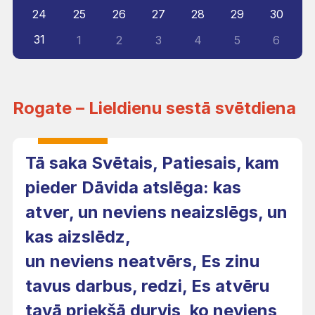
24
25
26
27
28
29
30
31
1
2
3
4
5
6
Rogate – Lieldienu sestā svētdiena
Tā saka Svētais, Patiesais, kam
pieder Dāvida atslēga: kas
atver, un neviens neaizslēgs, un
kas aizslēdz,
un neviens neatvērs, Es zinu
tavus darbus, redzi, Es atvēru
tavā priekšā durvis, ko neviens