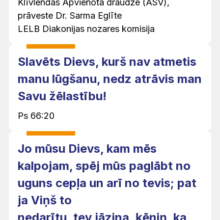
Klīvlendas Apvienotā draudze (ASV),
prāveste Dr. Sarma Eglīte
LELB Diakonijas nozares komisija
Slavēts Dievs, kurš nav atmetis
manu lūgšanu, nedz atrāvis man
Savu žēlastību!
Ps 66:20
Jo mūsu Dievs, kam mēs
kalpojam, spēj mūs paglābt no
uguns cepļa un arī no tevis; pat
ja Viņš to
nedarītu, tev jāzina, ķēniņ, ka