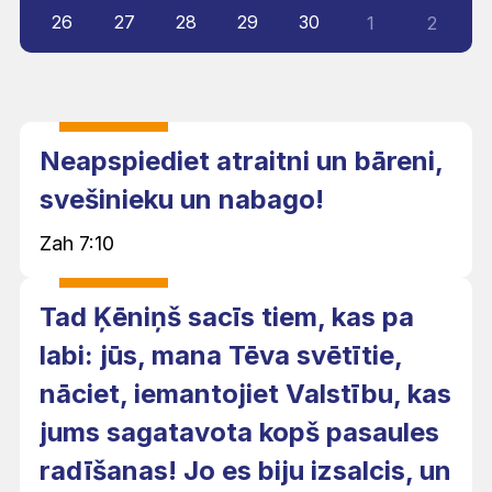
26
27
28
29
30
1
2
Neapspiediet atraitni un bāreni,
svešinieku un nabago!
Zah 7:10
Tad Ķēniņš sacīs tiem, kas pa
labi: jūs, mana Tēva svētītie,
nāciet, iemantojiet Valstību, kas
jums sagatavota kopš pasaules
radīšanas! Jo es biju izsalcis, un