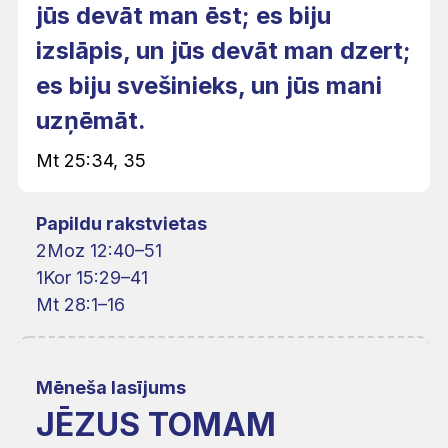
jūs devāt man ēst; es biju
izslāpis, un jūs devāt man dzert;
es biju svešinieks, un jūs mani
uzņēmāt.
Mt 25:34, 35
Papildu rakstvietas
2Moz 12:40–51
1Kor 15:29–41
Mt 28:1–16
Mēneša lasījums
JĒZUS TOMAM