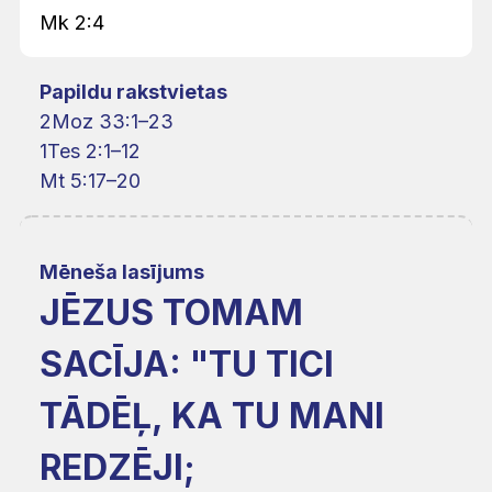
Mk 2:4
Papildu rakstvietas
2Moz 33:1–23
1Tes 2:1–12
Mt 5:17–20
Mēneša lasījums
JĒZUS TOMAM
SACĪJA: "TU TICI
TĀDĒĻ, KA TU MANI
REDZĒJI;