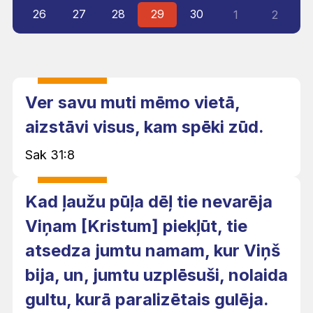
26
27
28
29
30
1
2
Ver savu muti mēmo vietā,
aizstāvi visus, kam spēki zūd.
Sak 31:8
Kad ļaužu pūļa dēļ tie nevarēja
Viņam [Kristum] piekļūt, tie
atsedza jumtu namam, kur Viņš
bija, un, jumtu uzplēsuši, nolaida
gultu, kurā paralizētais gulēja.