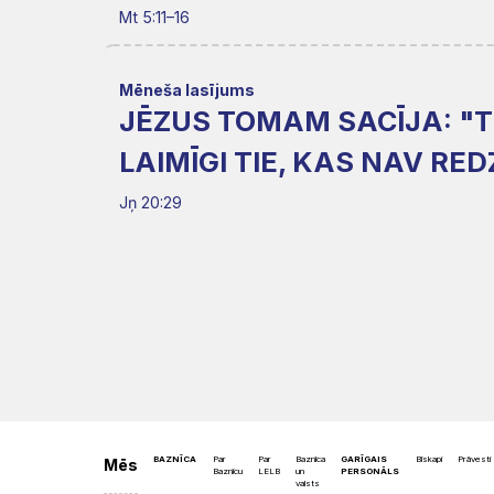
Misija
Rīts
Mt 5:11–16
Dievnami
Iepazīsti
Indijā
Draudzēm
kristietību
Mēneša lasījums
JĒZUS TOMAM SACĪJA: "TU
LAIMĪGI TIE, KAS NAV REDZ
Jņ 20:29
BAZNĪCA
Par
Par
Baznīca
GARĪGAIS
Bīskapi
Prāvesti
Mēs
Baznīcu
LELB
un
PERSONĀLS
valsts