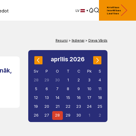
Kristības
edot
LV
Iesvētības
Laulības
LV
EN
DE
Resursi
>
Ikdienai
>
Dieva Vārds
aprīlis 2026
 nāk,
Sv
P
O
T
C
Pk
S
1
2
3
4
28
29
30
5
6
7
8
9
10
11
12
13
14
15
16
17
18
19
20
21
22
23
24
25
26
27
28
29
30
1
2