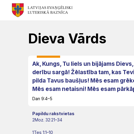
Mēs
Jums
Kalpojam
Aktualitātes
Resursi
Baznīca
Svētdarbības
Teoloģija
Dievkalpojums
Jaunumi
Dieva Vārds
Garīgais
Atrast
Ikdienai
Praktisks
Notikumu
personāls
draudzi
atbalsts
kalendārs
Ak, Kungs, Tu liels un bijājams Dievs,
Fotogalerija
(Diakonija)
derību sargā! Žēlastība tam, kas Tevi
Pārvalde
Garīgais
Apmācības
pilda Tavus baušļus! Mēs esam grēko
Video
atbalsts
Rekolekcijas
un
Mēs esam netaisni! Mēs esam pārkāp
LELB
un
semināri
Dan 9:4–5
organizācijas
Ģimenēm
Kapelānu
audio
Papildu rakstvietas
un
dienests
Vakances
2Moz. 32:21–34
Kontakti
Svētdienas
jauniešiem
1Tes 1:1–10