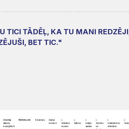
 TICI TĀDĒĻ, KA TU MANI REDZĒJI
ĒJUŠI, BET TIC."
Mācītāji,
PĀRVALDE
Struktūra
Darba
diakoni,
nozares
Mācības
Ārlietas
Garīgā
Mūzika
Sabiedriskās
Teolo
evaņģēlisti
nozare
aprūpe
un
attiecības