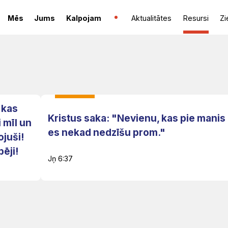
Mēs
Jums
Kalpojam
Aktualitātes
Resursi
Zi
 kas
Kristus saka: "Nevienu, kas pie manis
 mīl un
es nekad nedzīšu prom."
juši!
ēji!
Jņ 6:37