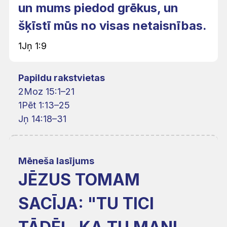
un mums piedod grēkus, un
šķīstī mūs no visas netaisnības.
1Jņ 1:9
Papildu rakstvietas
2Moz 15:1–21
1Pēt 1:13–25
Jņ 14:18–31
Mēneša lasījums
JĒZUS TOMAM
SACĪJA: "TU TICI