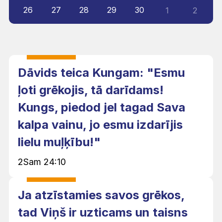
26
27
28
29
30
1
2
Dāvids teica Kungam: "Esmu
ļoti grēkojis, tā darīdams!
Kungs, piedod jel tagad Sava
kalpa vainu, jo esmu izdarījis
lielu muļķību!"
2Sam 24:10
Ja atzīstamies savos grēkos,
tad Viņš ir uzticams un taisns