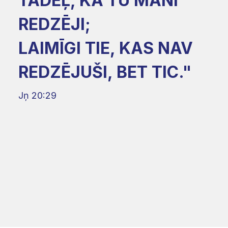
TĀDĒĻ, KA TU MANI
REDZĒJI;
LAIMĪGI TIE, KAS NAV
REDZĒJUŠI, BET TIC."
Jņ 20:29