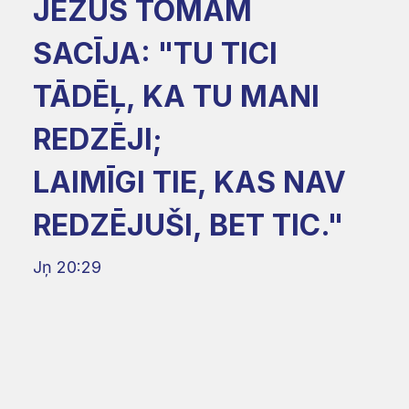
JĒZUS TOMAM
SACĪJA: "TU TICI
TĀDĒĻ, KA TU MANI
REDZĒJI;
LAIMĪGI TIE, KAS NAV
REDZĒJUŠI, BET TIC."
Jņ 20:29