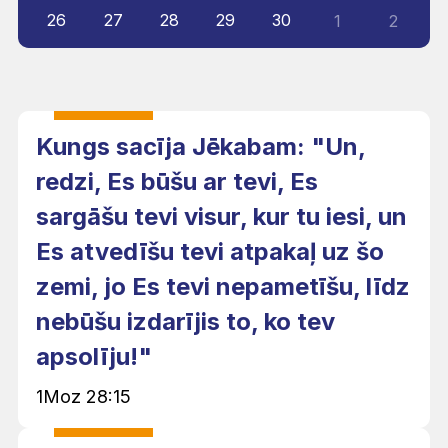
26
27
28
29
30
1
2
Kungs sacīja Jēkabam: "Un,
redzi, Es būšu ar tevi, Es
sargāšu tevi visur, kur tu iesi, un
Es atvedīšu tevi atpakaļ uz šo
zemi, jo Es tevi nepametīšu, līdz
nebūšu izdarījis to, ko tev
apsolīju!"
1Moz 28:15